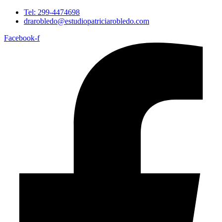
Tel: 299-4474698
drarobledo@estudiopatriciarobledo.com
Facebook-f